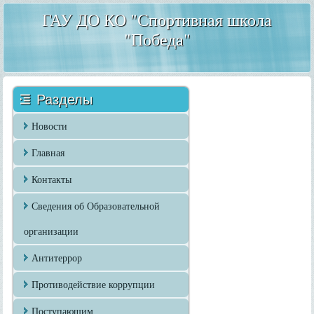
ГАУ ДО КО "Спортивная школа
"Победа"
Разделы
Новости
Главная
Контакты
Сведения об Образовательной
организации
Антитеррор
Противодействие коррупции
Поступающим